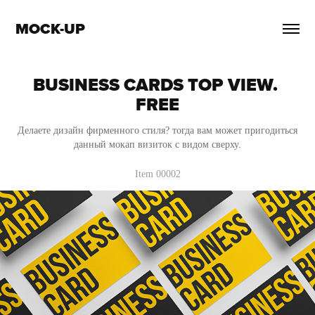
MOCK-UP
BUSINESS CARDS TOP VIEW. 
FREE
Делаете дизайн фирменного стиля? тогда вам может пригодиться
данный мокап визиток с видом сверху.
Item 00002